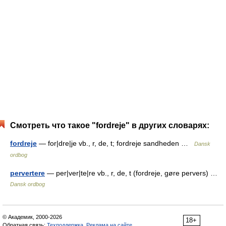
Смотреть что такое "fordreje" в других словарях:
fordreje
— for|dre|je vb., r, de, t; fordreje sandheden …
Dansk
ordbog
pervertere
— per|ver|te|re vb., r, de, t (fordreje, gøre pervers) …
Dansk ordbog
© Академик, 2000-2026
18+
Обратная связь:
Техподдержка
,
Реклама на сайте